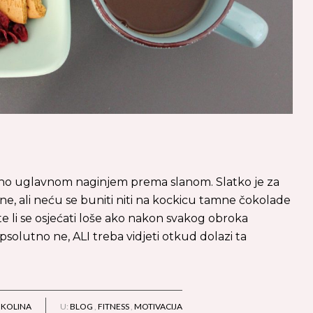
bno uglavnom naginjem prema slanom. Slatko je za
e, ali neću se buniti niti na kockicu tamne čokolade
 li se osjećati loše ako nakon svakog obroka
olutno ne, ALI treba vidjeti otkud dolazi ta
IKOLINA
U:
BLOG
,
FITNESS
,
MOTIVACIJA