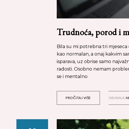
Trudnoća, porod i maj
Bila su mi potrebna tri mjeseca
kao normalan, a onaj kakvim sam
isparava, uz obrise samo najvažni
radosti. Osobno nemam problem
se i mentalno
PROČITAJ VIŠE
OBJAVILA:
N