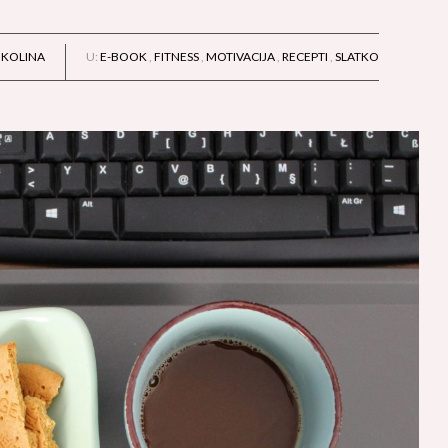
IKOLINA
U:
E-BOOK
,
FITNESS
,
MOTIVACIJA
,
RECEPTI
,
SLATKO