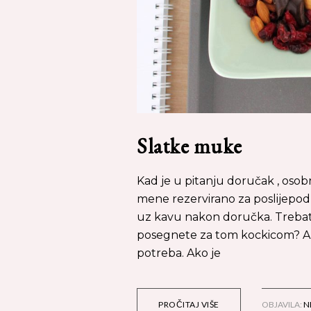
Slatke muke
Kad je u pitanju doručak , oso
mene rezervirano za poslijepodn
uz kavu nakon doručka. Trebate
posegnete za tom kockicom? Aps
potreba. Ako je
PROČITAJ VIŠE
OBJAVILA:
N