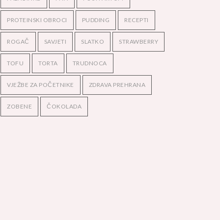
PROTEINSKI OBROCI
PUDDING
RECEPTI
ROGAČ
SAVJETI
SLATKO
STRAWBERRY
TOFU
TORTA
TRUDNOCA
VJEŽBE ZA POČETNIKE
ZDRAVA PREHRANA
ZOBENE
ČOKOLADA