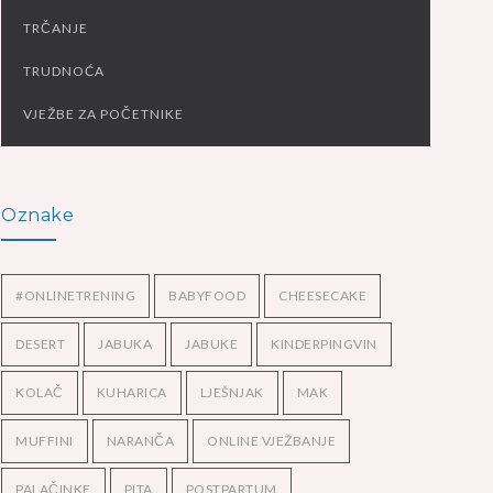
TRČANJE
TRUDNOĆA
VJEŽBE ZA POČETNIKE
Oznake
#ONLINETRENING
BABYFOOD
CHEESECAKE
DESERT
JABUKA
JABUKE
KINDERPINGVIN
KOLAČ
KUHARICA
LJEŠNJAK
MAK
MUFFINI
NARANČA
ONLINE VJEŽBANJE
PALAČINKE
PITA
POSTPARTUM