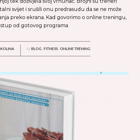
oj tek doživjela svoj vrhunac. Brojni su treneri
italni svijet i srušili onu predrasudu da se ne može
banja preko ekrana. Kad govorimo o online treningu,
 pristup od gotovog programa
IKOLINA
U:
BLOG
,
FITNESS
,
ONLINE TRENING