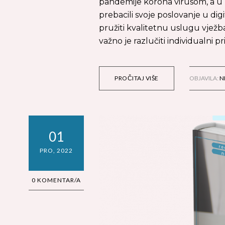
pandemije korona virusom, a u nj
prebacili svoje poslovanje u dig
pružiti kvalitetnu uslugu vjež
važno je razlučiti individualni
PROČITAJ VIŠE
OBJAVILA:
N
01
PRO, 2022
0 KOMENTAR/A