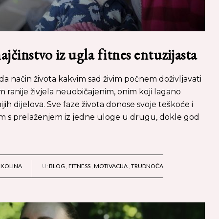
činstvo iz ugla fitnes entuzijasta
 da način života kakvim sad živim počnem doživljavati
 ranije živjela neuobičajenim, onim koji lagano
jih dijelova. Sve faze života donose svoje teškoće i
 s prelaženjem iz jedne uloge u drugu, dokle god
IKOLINA
U:
BLOG
,
FITNESS
,
MOTIVACIJA
,
TRUDNOĆA