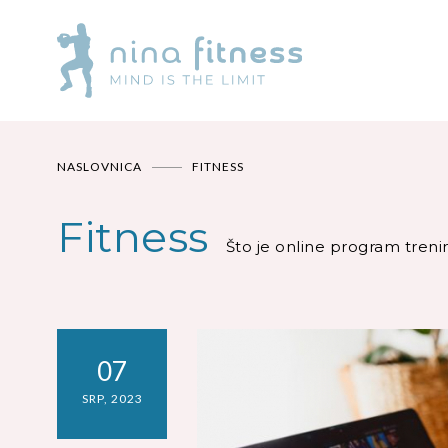
NASLOVNICA
FITNESS
Fitness
Što je online program tren
07
SRP, 2023