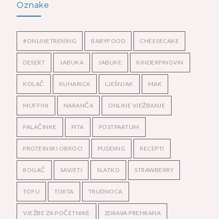
Oznake
#ONLINETRENING
BABYFOOD
CHEESECAKE
DESERT
JABUKA
JABUKE
KINDERPINGVIN
KOLAČ
KUHARICA
LJEŠNJAK
MAK
MUFFINI
NARANČA
ONLINE VJEŽBANJE
PALAČINKE
PITA
POSTPARTUM
PROTEINSKI OBROCI
PUDDING
RECEPTI
ROGAČ
SAVJETI
SLATKO
STRAWBERRY
TOFU
TORTA
TRUDNOCA
VJEŽBE ZA POČETNIKE
ZDRAVA PREHRANA