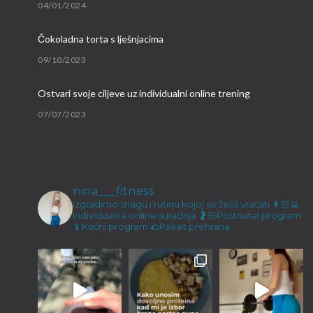
04/01/2024
Čokoladna torta s lješnjacima
09/10/2023
Ostvari svoje ciljeve uz individualni online trening
07/07/2023
Brzi proteinski obroci
09/03/2023
nina___fitness
Malene ručice i kokos keksići
Izgradimo snagu i rutinu kojoj se želiš vraćati
👩🏻‍💻
Individualna online suradnja
🤰🏻Postnatal program
23/12/2022
📱Kućni program
🌮Paket prehrana