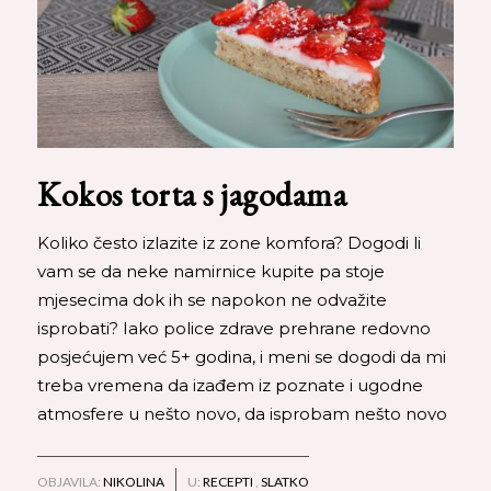
Kokos torta s jagodama
Koliko često izlazite iz zone komfora? Dogodi li
vam se da neke namirnice kupite pa stoje
mjesecima dok ih se napokon ne odvažite
isprobati? Iako police zdrave prehrane redovno
posjećujem već 5+ godina, i meni se dogodi da mi
treba vremena da izađem iz poznate i ugodne
atmosfere u nešto novo, da isprobam nešto novo
OBJAVILA:
NIKOLINA
U:
RECEPTI
,
SLATKO