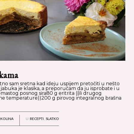
ukama
tno sam sretna kad ideju uspijem pretočiti u nešto
i jabuka je klasika, a preporučam da ju isprobate i u
 kremastog posnog sira80 g eritrita ((ili drugog
bne temperature))200 g pirovog integralnog brašna
IKOLINA
U:
RECEPTI
,
SLATKO