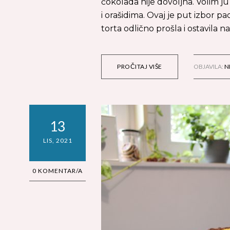
čokolada nije dovoljna. Volim j
i orašidima. Ovaj je put izbor p
torta odlično prošla i ostavila
PROČITAJ VIŠE
OBJAVILA:
N
13
LIS, 2021
0 KOMENTAR/A