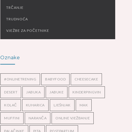
TRČANJE
TRUDNOĆA
VJEŽBE ZA POČETNIKE
Oznake
#ONLINETRENING
BABYFOOD
CHEESECAKE
DESERT
JABUKA
JABUKE
KINDERPINGVIN
KOLAČ
KUHARICA
LJEŠNJAK
MAK
MUFFINI
NARANČA
ONLINE VJEŽBANJE
PALAČINKE
PITA
POSTPARTUM