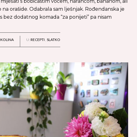
u miješati s bobičastim voćem, narančom, bananom, ali
ao na orašide. Odabrala sam lješnjak. Rođendanska je
 nas bez dodatnog komada “za ponijeti” pa nisam
IKOLINA
U:
RECEPTI
,
SLATKO