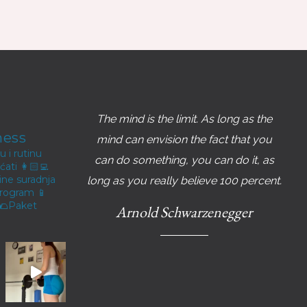
The mind is the limit. As long as the
ness
mind can envision the fact that you
 i rutinu
can do something, you can do it, as
aćati
👩🏻‍💻
ine suradnja
long as you really believe 100 percent.
program
📱
🌮Paket
Arnold Schwarzenegger