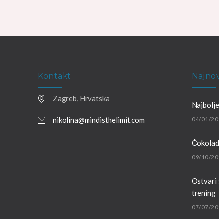
Kontakt
Najnov
Zagreb, Hrvatska
Najbolje
nikolina@mindisthelimit.com
04/01/20
Čokoladn
09/10/20
Ostvari 
trening
07/07/20