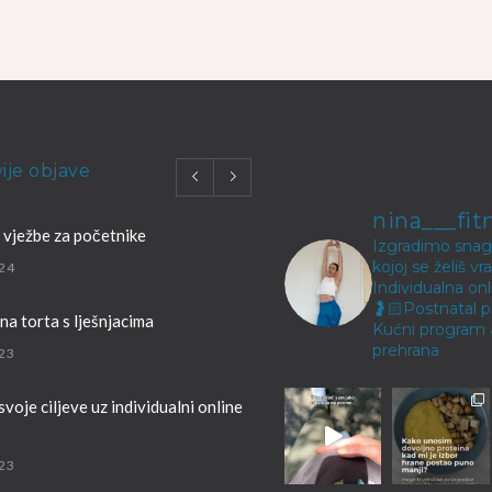
ije objave
nina___fit
 vježbe za početnike
Izgradimo snagu
kojoj se želiš vr
24
Individualna onl
🤰🏻Postnatal 
a torta s lješnjacima
Kućni program
prehrana
23
svoje ciljeve uz individualni online
23