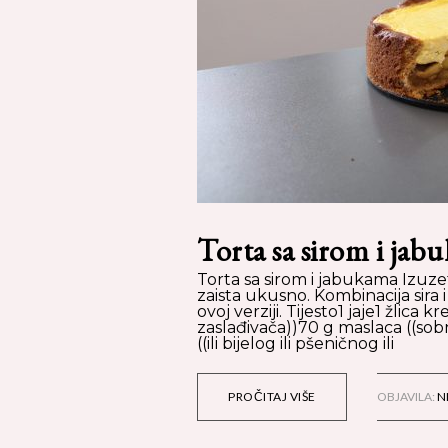
Torta sa sirom i jab
Torta sa sirom i jabukama Izuze
zaista ukusno. Kombinacija sira 
ovoj verziji. Tijesto1 jaje1 žlica
zaslađivača))70 g maslaca ((so
((ili bijelog ili pšeničnog ili
PROČITAJ VIŠE
OBJAVILA:
N