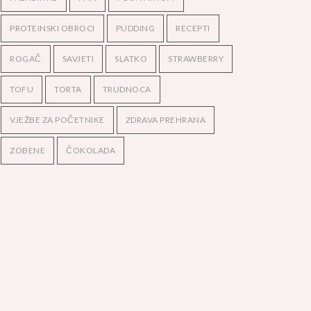
PROTEINSKI OBROCI
PUDDING
RECEPTI
ROGAČ
SAVJETI
SLATKO
STRAWBERRY
TOFU
TORTA
TRUDNOCA
VJEŽBE ZA POČETNIKE
ZDRAVA PREHRANA
ZOBENE
ČOKOLADA