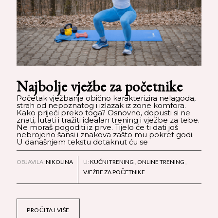
Najbolje vježbe za početnike
Početak vježbanja obično karakterizira nelagoda,
strah od nepoznatog i izlazak iz zone komfora.
Kako prijeći preko toga? Osnovno, dopusti si ne
znati, lutati i tražiti idealan trening i vježbe za tebe.
Ne moraš pogoditi iz prve. Tijelo će ti dati još
nebrojeno šansi i znakova zašto mu pokret godi.
U današnjem tekstu dotaknut ću se
OBJAVILA:
NIKOLINA
U:
KUĆNI TRENING
,
ONLINE TRENING
,
VJEŽBE ZA POČETNIKE
PROČITAJ VIŠE