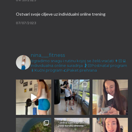
Ostvari svoje ciljeve uz individualni online trening
07/07/2023
Brzi proteinski obroci
09/03/2023
nina___fitness
Malene ručice i kokos keksići
Izgradimo snagu i rutinu kojoj se želiš vraćati
👩🏻‍💻
Individualna online suradnja
🤰🏻Postnatal program
23/12/2022
📱Kućni program
🌮Paket prehrana