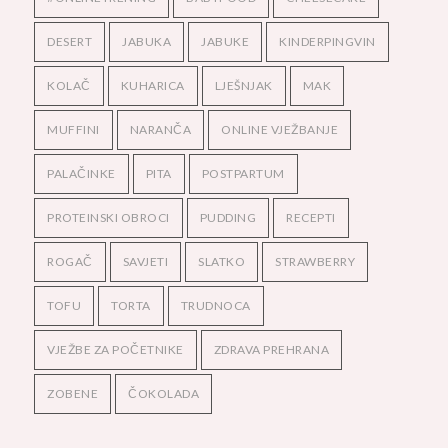
DESERT
JABUKA
JABUKE
KINDERPINGVIN
KOLAČ
KUHARICA
LJEŠNJAK
MAK
MUFFINI
NARANČA
ONLINE VJEŽBANJE
PALAČINKE
PITA
POSTPARTUM
PROTEINSKI OBROCI
PUDDING
RECEPTI
ROGAČ
SAVJETI
SLATKO
STRAWBERRY
TOFU
TORTA
TRUDNOCA
VJEŽBE ZA POČETNIKE
ZDRAVA PREHRANA
ZOBENE
ČOKOLADA