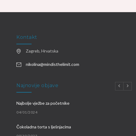
Kontakt
Zagreb, Hrvatska
nikolina@mindisthelimit.com
Najnovije objave
Najbolje vježbe za početnike
04/01/2024
Čokoladna torta s lješnjacima
09/10/2023