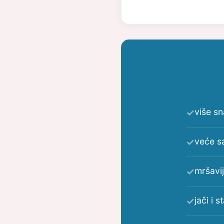
više s
veće sa
mršavij
jači i s