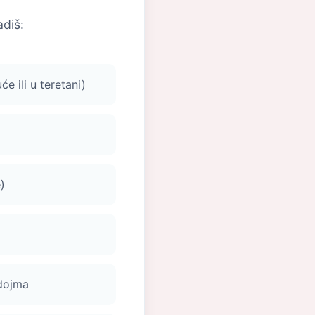
adiš:
e ili u teretani)
)
 dojma