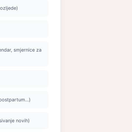
 ozljede)
endar, smjernice za
/ postpartum…)
sivanje novih)