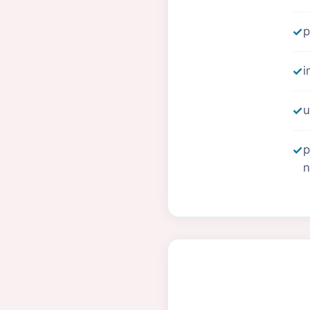
p
i
u
p
n