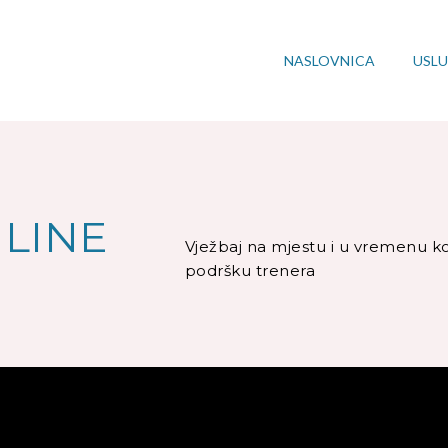
NASLOVNICA
USL
NLINE
Vježbaj na mjestu i u vremenu k
podršku trenera