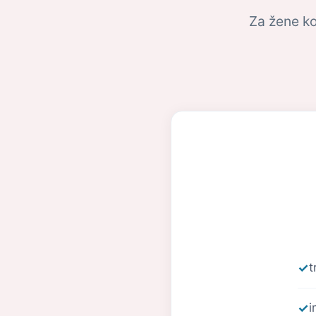
Za žene ko
t
i