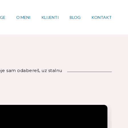
UGE
O MENI
KLIJENTI
BLOG
KONTAKT
oje sam odabereš, uz stalnu