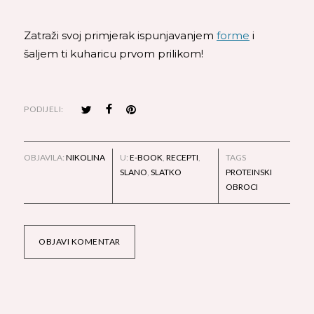
Zatraži svoj primjerak ispunjavanjem
forme
i
šaljem ti kuharicu prvom prilikom!
PODIJELI:
OBJAVILA:
NIKOLINA
U:
E-BOOK
,
RECEPTI
,
TAGS
SLANO
,
SLATKO
PROTEINSKI
OBROCI
OBJAVI KOMENTAR