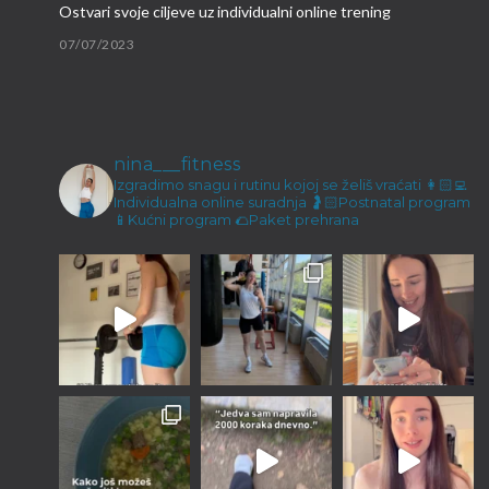
Ostvari svoje ciljeve uz individualni online trening
07/07/2023
Brzi proteinski obroci
09/03/2023
nina___fitness
Malene ručice i kokos keksići
Izgradimo snagu i rutinu kojoj se želiš vraćati
👩🏻‍💻
Individualna online suradnja
🤰🏻Postnatal program
23/12/2022
📱Kućni program
🌮Paket prehrana