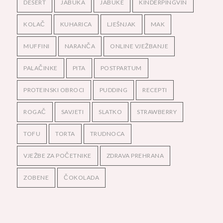
DESERT
JABUKA
JABUKE
KINDERPINGVIN
KOLAČ
KUHARICA
LJEŠNJAK
MAK
MUFFINI
NARANČA
ONLINE VJEŽBANJE
PALAČINKE
PITA
POSTPARTUM
PROTEINSKI OBROCI
PUDDING
RECEPTI
ROGAČ
SAVJETI
SLATKO
STRAWBERRY
TOFU
TORTA
TRUDNOCA
VJEŽBE ZA POČETNIKE
ZDRAVA PREHRANA
ZOBENE
ČOKOLADA