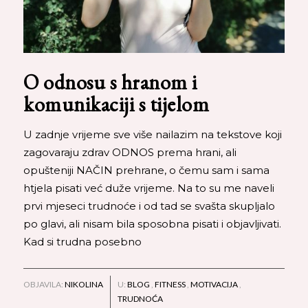
O odnosu s hranom i
komunikaciji s tijelom
U zadnje vrijeme sve više nailazim na tekstove koji
zagovaraju zdrav ODNOS prema hrani, ali
opušteniji NAČIN prehrane, o čemu sam i sama
htjela pisati već duže vrijeme. Na to su me naveli
prvi mjeseci trudnoće i od tad se svašta skupljalo
po glavi, ali nisam bila sposobna pisati i objavljivati.
Kad si trudna posebno
OBJAVILA:
NIKOLINA
U:
BLOG
,
FITNESS
,
MOTIVACIJA
,
TRUDNOĆA