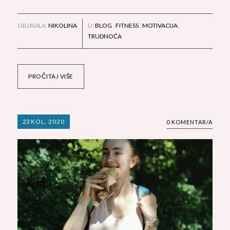
OBJAVILA:
NIKOLINA
U:
BLOG
,
FITNESS
,
MOTIVACIJA
,
TRUDNOĆA
PROČITAJ VIŠE
23
KOL, 2020
0 KOMENTAR/A