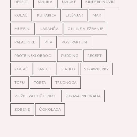
DESERT
JABUKA
JABUKE
KINDERPINGVIN
KOLAČ
KUHARICA
LJEŠNJAK
MAK
MUFFINI
NARANČA
ONLINE VJEŽBANJE
PALAČINKE
PITA
POSTPARTUM
PROTEINSKI OBROCI
PUDDING
RECEPTI
ROGAČ
SAVJETI
SLATKO
STRAWBERRY
TOFU
TORTA
TRUDNOCA
VJEŽBE ZA POČETNIKE
ZDRAVA PREHRANA
ZOBENE
ČOKOLADA