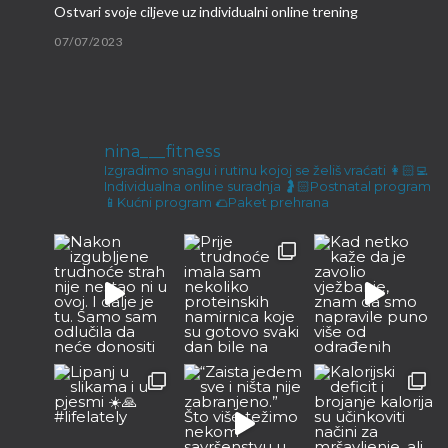
Ostvari svoje ciljeve uz individualni online trening
07/07/2023
Brzi proteinski obroci
09/03/2023
nina___fitness
Malene ručice i kokos keksići
Izgradimo snagu i rutinu kojoj se želiš vraćati
👩🏻‍💻
Individualna online suradnja
🤰🏻Postnatal program
23/12/2022
📱Kućni program
🌮Paket prehrana