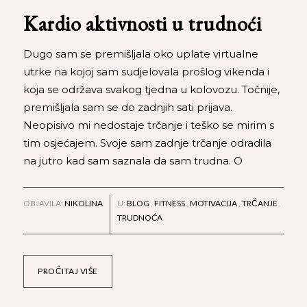
Kardio aktivnosti u trudnoći
Dugo sam se premišljala oko uplate virtualne
utrke na kojoj sam sudjelovala prošlog vikenda i
koja se održava svakog tjedna u kolovozu. Točnije,
premišljala sam se do zadnjih sati prijava.
Neopisivo mi nedostaje trčanje i teško se mirim s
tim osjećajem. Svoje sam zadnje trčanje odradila
na jutro kad sam saznala da sam trudna. O
OBJAVILA:
NIKOLINA
U:
BLOG
,
FITNESS
,
MOTIVACIJA
,
TRČANJE
,
TRUDNOĆA
PROČITAJ VIŠE