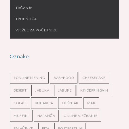
TRČANJE
TRUDNOĆA
VJEŽBE ZA POČETNIKE
Oznake
#ONLINETRENING
BABYFOOD
CHEESECAKE
DESERT
JABUKA
JABUKE
KINDERPINGVIN
KOLAČ
KUHARICA
LJEŠNJAK
MAK
MUFFINI
NARANČA
ONLINE VJEŽBANJE
PALAČINKE
PITA
POSTPARTUM