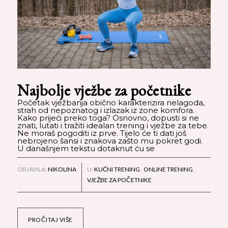
Najbolje vježbe za početnike
Početak vježbanja obično karakterizira nelagoda,
strah od nepoznatog i izlazak iz zone komfora.
Kako prijeći preko toga? Osnovno, dopusti si ne
znati, lutati i tražiti idealan trening i vježbe za tebe.
Ne moraš pogoditi iz prve. Tijelo će ti dati još
nebrojeno šansi i znakova zašto mu pokret godi.
U današnjem tekstu dotaknut ću se
OBJAVILA:
NIKOLINA
U:
KUĆNI TRENING
,
ONLINE TRENING
,
VJEŽBE ZA POČETNIKE
PROČITAJ VIŠE