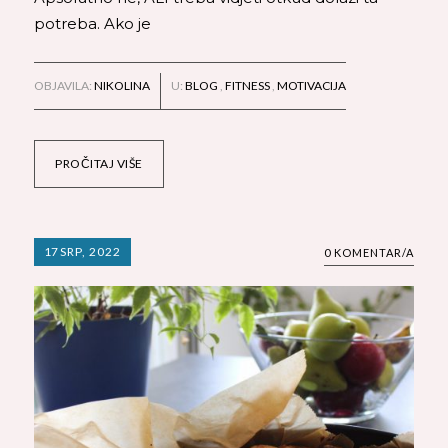
potreba. Ako je
OBJAVILA:
NIKOLINA
U:
BLOG
,
FITNESS
,
MOTIVACIJA
PROČITAJ VIŠE
17
SRP, 2022
0 KOMENTAR/A