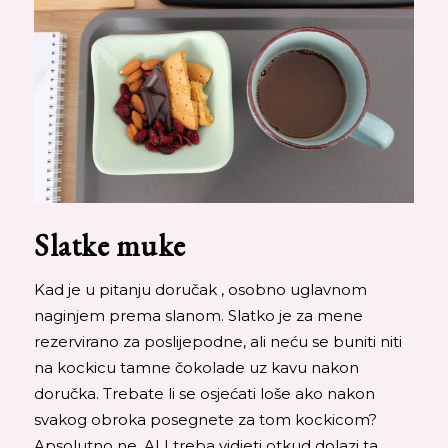
Slatke muke
Kad je u pitanju doručak , osobno uglavnom
naginjem prema slanom. Slatko je za mene
rezervirano za poslijepodne, ali neću se buniti niti
na kockicu tamne čokolade uz kavu nakon
doručka. Trebate li se osjećati loše ako nakon
svakog obroka posegnete za tom kockicom?
Apsolutno ne, ALI treba vidjeti otkud dolazi ta