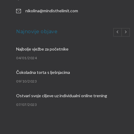
nikolina@mindisthelimit.com
Najnovije objave
Najbolje vježbe za početnike
04/01/2024
Čokoladna torta s lješnjacima
09/10/2023
Ostvari svoje ciljeve uz individualni online trening
07/07/2023
Brzi proteinski obroci
09/03/2023