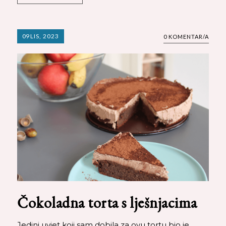
09
LIS, 2023
0 KOMENTAR/A
Čokoladna torta s lješnjacima
Jedini uvjet koji sam dobila za ovu tortu bio je