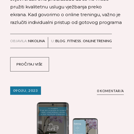
pružiti kvalitetnu uslugu vježbanja preko
ekrana. Kad govorimo o online treningu, važno je
razlučiti individualni pristup od gotovog programa
OBJAVILA:
NIKOLINA
U:
BLOG
,
FITNESS
,
ONLINE TRENING
PROČITAJ VIŠE
09
OžU, 2023
0 KOMENTAR/A