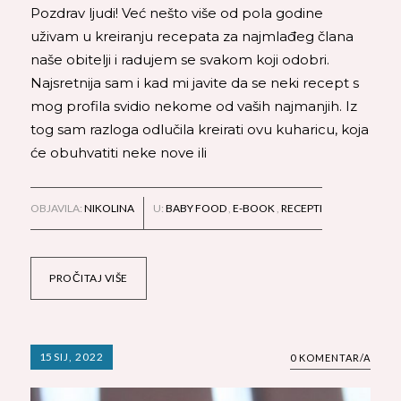
Pozdrav ljudi! Već nešto više od pola godine
uživam u kreiranju recepata za najmlađeg člana
naše obitelji i radujem se svakom koji odobri.
Najsretnija sam i kad mi javite da se neki recept s
mog profila svidio nekome od vaših najmanjih. Iz
tog sam razloga odlučila kreirati ovu kuharicu, koja
će obuhvatiti neke nove ili
OBJAVILA:
NIKOLINA
U:
BABY FOOD
,
E-BOOK
,
RECEPTI
PROČITAJ VIŠE
15
SIJ, 2022
0 KOMENTAR/A