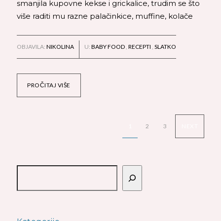
smanjila kupovne kekse i grickalice, trudim se što
više raditi mu razne palačinkice, muffine, kolače
OBJAVILA:
NIKOLINA
U:
BABY FOOD
,
RECEPTI
,
SLATKO
PROČITAJ VIŠE
1
2
3
NEXT
Pretraga