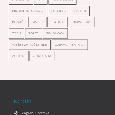
PROTEINSKI OBROCI
PUDDING
RECEPTI
ROGAČ
SAVJETI
SLATKO
STRAWBERRY
TOFU
TORTA
TRUDNOCA
VJEŽBE ZA POČETNIKE
ZDRAVA PREHRANA
ZOBENE
ČOKOLADA
Kontakt
Zagreb, Hrvatska