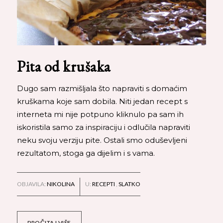
Pita od krušaka
Dugo sam razmišljala što napraviti s domaćim
kruškama koje sam dobila. Niti jedan recept s
interneta mi nije potpuno kliknulo pa sam ih
iskoristila samo za inspiraciju i odlučila napraviti
neku svoju verziju pite. Ostali smo oduševljeni
rezultatom, stoga ga dijelim i s vama.
OBJAVILA:
NIKOLINA
U:
RECEPTI
,
SLATKO
PROČITAJ VIŠE