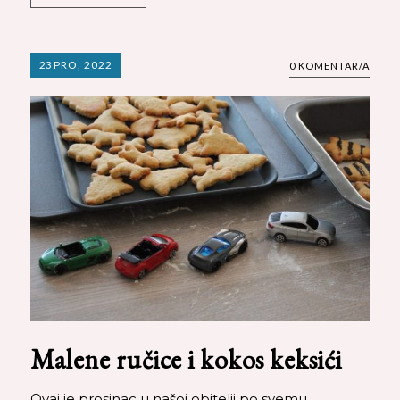
23
PRO, 2022
0 KOMENTAR/A
Malene ručice i kokos keksići
Ovaj je prosinac u našoj obitelji po svemu