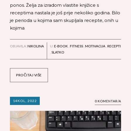
ponos. Želja za izradom vlastite knjižice s
receptima nastala je još prije nekoliko godina. Bilo
je perioda u kojima sam skupljala recepte, onih u
kojima
OBJAVILA:
NIKOLINA
U:
E-BOOK
,
FITNESS
,
MOTIVACIJA
,
RECEPTI
,
SLATKO
PROČITAJ VIŠE
14
KOL, 2022
0 KOMENTAR/A