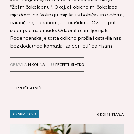
“Želim čokoladnu!”. Okej, ali obično mi čokolada
nije dovoljna. Volim ju miješati s bobičastim voćem,
narančom, bananom, ali i orašidima. Ovaj je put
izbor pao na orašide. Odabrala sam lješnjak.
Rođendanska je torta odlično prošla i ostavila nas
bez dodatnog komada “za ponijeti” pa nisam
OBJAVILA:
NIKOLINA
U:
RECEPTI
,
SLATKO
PROČITAJ VIŠE
07
SRP, 2023
0 KOMENTAR/A