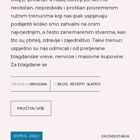
neobičan, nepredvidiv i protkan povremenim
ružnim trenucima koji nas ipak uspijevaju
podsjetiti koliko smo zahvalni na onim
najvrjednijim, a često zanemarenim stvarima, kao
što su obitelj, zdravlje i zajedništvo. Takvi trenuci
uspješno su nas odmicali i od pretjerane
blagdanske vreve, nervoze i masovne kupovine.
Za blagdane se
OBJAVILA:
NIKOLINA
U:
BLOG
,
RECEPTI
,
SLATKO
PROČITAJ VIŠE
01
PRO, 2022
0 KOMENTAR/A