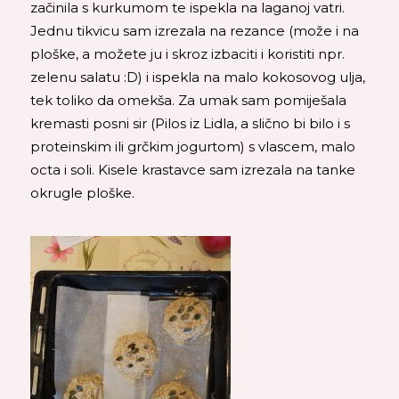
začinila s kurkumom te ispekla na laganoj vatri.
Jednu tikvicu sam izrezala na rezance (može i na
ploške, a možete ju i skroz izbaciti i koristiti npr.
zelenu salatu :D) i ispekla na malo kokosovog ulja,
tek toliko da omekša. Za umak sam pomiješala
kremasti posni sir (Pilos iz Lidla, a slično bi bilo i s
proteinskim ili grčkim jogurtom) s vlascem, malo
octa i soli. Kisele krastavce sam izrezala na tanke
okrugle ploške.