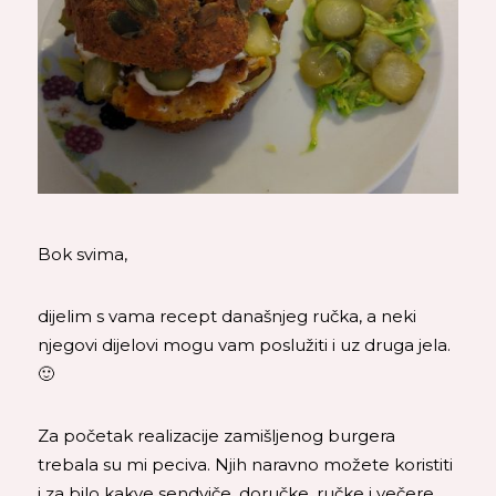
Bok svima,
dijelim s vama recept današnjeg ručka, a neki
njegovi dijelovi mogu vam poslužiti i uz druga jela.
🙂
Za početak realizacije zamišljenog burgera
trebala su mi peciva. Njih naravno možete koristiti
i za bilo kakve sendviče, doručke, ručke i večere,