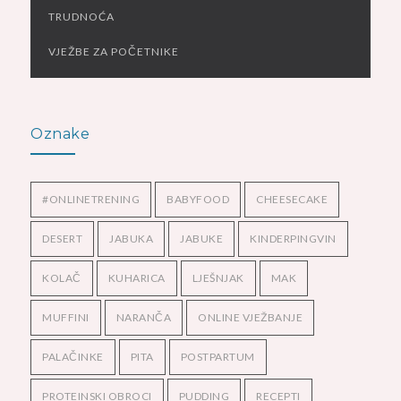
TRUDNOĆA
VJEŽBE ZA POČETNIKE
Oznake
#ONLINETRENING
BABYFOOD
CHEESECAKE
DESERT
JABUKA
JABUKE
KINDERPINGVIN
KOLAČ
KUHARICA
LJEŠNJAK
MAK
MUFFINI
NARANČA
ONLINE VJEŽBANJE
PALAČINKE
PITA
POSTPARTUM
PROTEINSKI OBROCI
PUDDING
RECEPTI