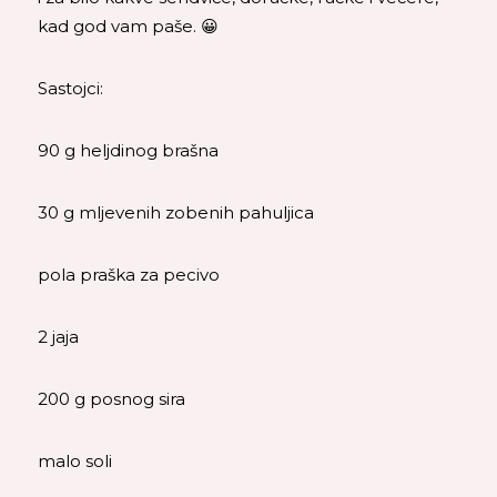
kad god vam paše. 😀
Sastojci:
90 g heljdinog brašna
30 g mljevenih zobenih pahuljica
pola praška za pecivo
2 jaja
200 g posnog sira
malo soli