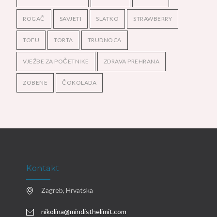
ROGAČ
SAVJETI
SLATKO
STRAWBERRY
TOFU
TORTA
TRUDNOCA
VJEŽBE ZA POČETNIKE
ZDRAVA PREHRANA
ZOBENE
ČOKOLADA
Kontakt
Zagreb, Hrvatska
nikolina@mindisthelimit.com