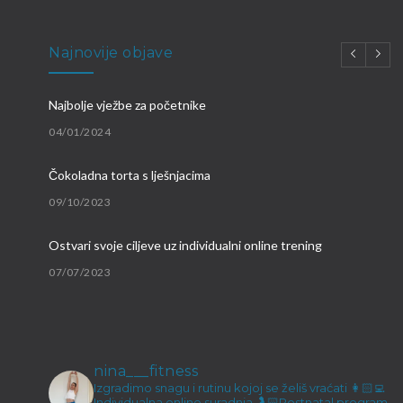
Najnovije objave
Najbolje vježbe za početnike
04/01/2024
Čokoladna torta s lješnjacima
09/10/2023
Ostvari svoje ciljeve uz individualni online trening
07/07/2023
Brzi proteinski obroci
09/03/2023
nina___fitness
Malene ručice i kokos keksići
Izgradimo snagu i rutinu kojoj se želiš vraćati
👩🏻‍💻
Individualna online suradnja
🤰🏻Postnatal program