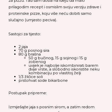
za pizzu. Tad sam došla na ideju da malo
prilagodim recept i osmislim svoju verziju zdrave i
proteinske pizze, koju više neću dobiti samo
slučajno (umjesto peciva).
Sastojci za tijesto:
2 jaja
70 g posnog sira
80 g brašna
50 g bučinog, 15 g sojinog i 15 g
zobenog
uvijek je najbolje iskombinirati barem
dvije vrste, a slobodno iskoristite neku
kombinaciju po vlastitoj želji
1/3 žličice soli
prstohvat sode bikarbone
Postupak pripreme:
Izmiješajte jaja s posnim sirom, a zatim redom