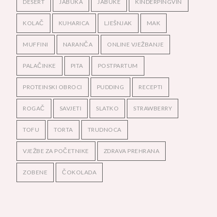
DESERT
JABUKA
JABUKE
KINDERPINGVIN
KOLAČ
KUHARICA
LJEŠNJAK
MAK
MUFFINI
NARANČA
ONLINE VJEŽBANJE
PALAČINKE
PITA
POSTPARTUM
PROTEINSKI OBROCI
PUDDING
RECEPTI
ROGAČ
SAVJETI
SLATKO
STRAWBERRY
TOFU
TORTA
TRUDNOCA
VJEŽBE ZA POČETNIKE
ZDRAVA PREHRANA
ZOBENE
ČOKOLADA