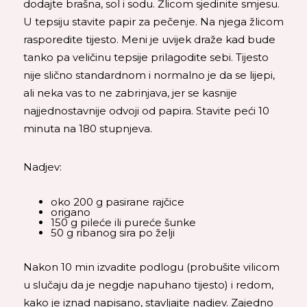
dodajte brašna, sol i sodu. Žlicom sjedinite smjesu.
U tepsiju stavite papir za pečenje. Na njega žlicom
rasporedite tijesto. Meni je uvijek draže kad bude
tanko pa veličinu tepsije prilagodite sebi. Tijesto
nije slično standardnom i normalno je da se lijepi,
ali neka vas to ne zabrinjava, jer se kasnije
najjednostavnije odvoji od papira. Stavite peći 10
minuta na 180 stupnjeva.
Nadjev:
oko 200 g pasirane rajčice
origano
150 g pileće ili pureće šunke
50 g ribanog sira po želji
Nakon 10 min izvadite podlogu (probušite vilicom
u slučaju da je negdje napuhano tijesto) i redom,
kako je iznad napisano, stavljajte nadjev. Zajedno