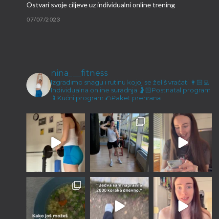
Ostvari svoje ciljeve uz individualni online trening
07/07/2023
Brzi proteinski obroci
09/03/2023
nina___fitness
Malene ručice i kokos keksići
Izgradimo snagu i rutinu kojoj se želiš vraćati
👩🏻‍💻
Individualna online suradnja
🤰🏻Postnatal program
23/12/2022
📱Kućni program
🌮Paket prehrana