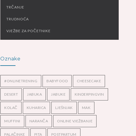
TRČANJE
TRUDNOĆA
VJEŽBE ZA POČETNIKE
Oznake
#ONLINETRENING
BABYFOOD
CHEESECAKE
DESERT
JABUKA
JABUKE
KINDERPINGVIN
KOLAČ
KUHARICA
LJEŠNJAK
MAK
MUFFINI
NARANČA
ONLINE VJEŽBANJE
PALAČINKE
PITA
POSTPARTUM