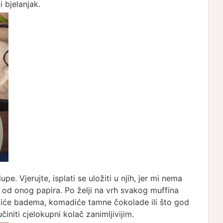
i bjelanjak.
upe. Vjerujte, isplati se uložiti u njih, jer mi nema
 od onog papira. Po želji na vrh svakog muffina
stiće badema, komadiće tamne čokolade ili što god
initi cjelokupni kolač zanimljivijim.