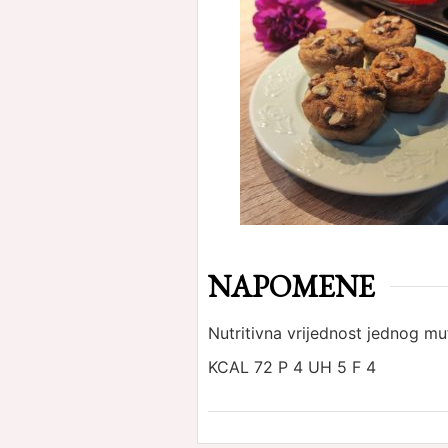
NAPOMENE
Nutritivna vrijednost jednog mu
KCAL 72
P 4
UH 5
F 4