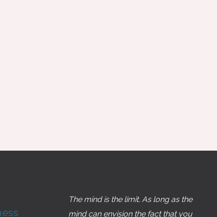
The mind is the limit. As long as the
ness
mind can envision the fact that you