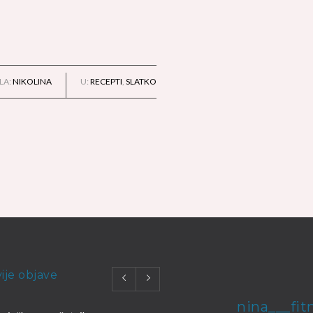
LA:
NIKOLINA
U:
RECEPTI
,
SLATKO
ije objave
nina___fit