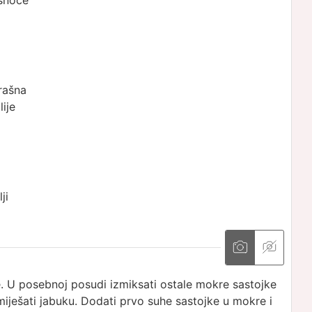
snoće
rašna
ije
ji
e. U posebnoj posudi izmiksati ostale mokre sastojke
miješati jabuku. Dodati prvo suhe sastojke u mokre i