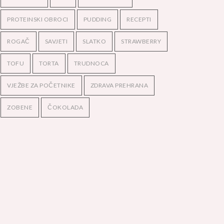
PROTEINSKI OBROCI
PUDDING
RECEPTI
ROGAČ
SAVJETI
SLATKO
STRAWBERRY
TOFU
TORTA
TRUDNOCA
VJEŽBE ZA POČETNIKE
ZDRAVA PREHRANA
ZOBENE
ČOKOLADA