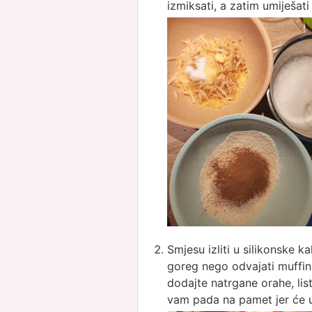
izmiksati, a zatim umiješati 
Smjesu izliti u silikonske kal
goreg nego odvajati muffin
dodajte natrgane orahe, li
vam pada na pamet jer će uč