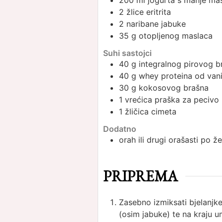
200
ml
jogurta s manje ma
2
žlice
eritrita
2
naribane
jabuke
35
g
otopljenog maslaca
Suhi sastojci
40
g
integralnog pirovog b
40
g
whey proteina od vanil
30
g
kokosovog brašna
1
vrećica
praška za pecivo
1
žličica
cimeta
Dodatno
orah ili drugi orašasti po žel
PRIPREMA
Zasebno izmiksati bjelanjk
(osim jabuke) te na kraju u