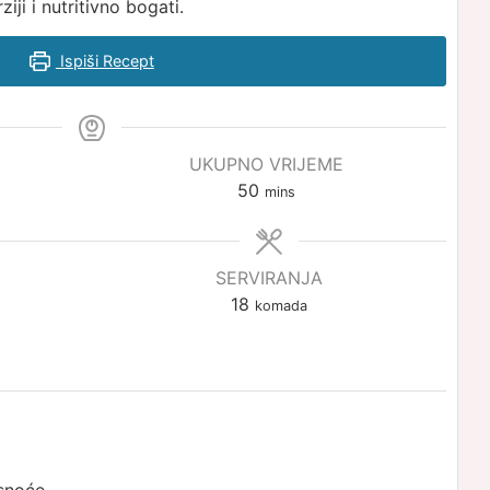
iji i nutritivno bogati.
Ispiši Recept
UKUPNO VRIJEME
minutes
50
mins
SERVIRANJA
18
komada