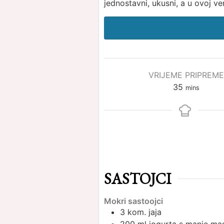
jednostavni, ukusni, a u ovoj verz
VRIJEME PRIPREME
minutes
35
mins
SASTOJCI
Mokri sastoojci
3
kom.
jaja