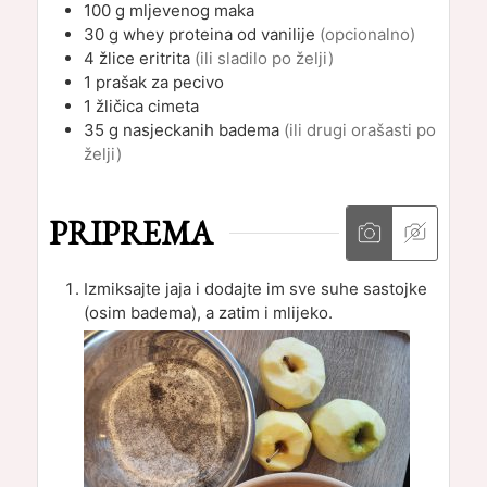
100
g
mljevenog maka
30
g
whey proteina od vanilije
(opcionalno)
4
žlice
eritrita
(ili sladilo po želji)
1
prašak za pecivo
1
žličica
cimeta
35
g
nasjeckanih badema
(ili drugi orašasti po
želji)
PRIPREMA
Izmiksajte jaja i dodajte im sve suhe sastojke
(osim badema), a zatim i mlijeko.