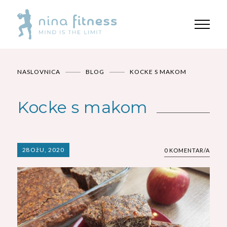
NASLOVNICA
BLOG
KOCKE S MAKOM
Kocke s makom
28
OžU, 2020
0 KOMENTAR/A