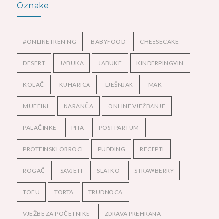
Oznake
#ONLINETRENING
BABYFOOD
CHEESECAKE
DESERT
JABUKA
JABUKE
KINDERPINGVIN
KOLAČ
KUHARICA
LJEŠNJAK
MAK
MUFFINI
NARANČA
ONLINE VJEŽBANJE
PALAČINKE
PITA
POSTPARTUM
PROTEINSKI OBROCI
PUDDING
RECEPTI
ROGAČ
SAVJETI
SLATKO
STRAWBERRY
TOFU
TORTA
TRUDNOCA
VJEŽBE ZA POČETNIKE
ZDRAVA PREHRANA