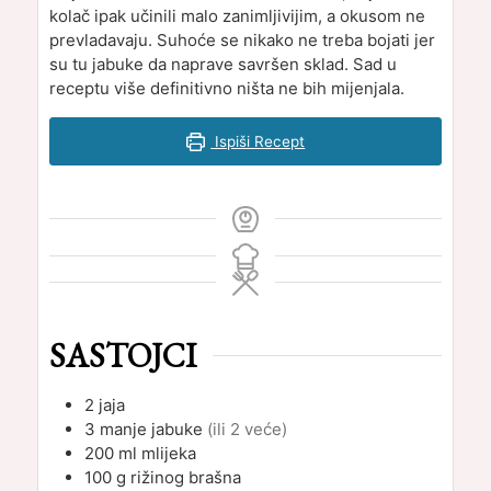
kolač ipak učinili malo zanimljivijim, a okusom ne
prevladavaju. Suhoće se nikako ne treba bojati jer
su tu jabuke da naprave savršen sklad. Sad u
receptu više definitivno ništa ne bih mijenjala.
Ispiši Recept
SASTOJCI
2
jaja
3
manje jabuke
(ili 2 veće)
200
ml
mlijeka
100
g
rižinog brašna