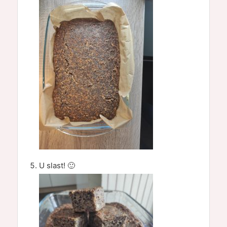
U slast! 🙂