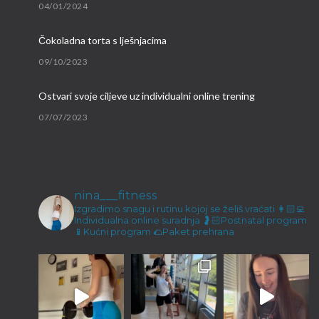
04/01/2024
Čokoladna torta s lješnjacima
09/10/2023
Ostvari svoje ciljeve uz individualni online trening
07/07/2023
Brzi proteinski obroci
09/03/2023
nina___fitness
Malene ručice i kokos keksići
Izgradimo snagu i rutinu kojoj se želiš vraćati
👩🏻‍💻
Individualna online suradnja
🤰🏻Postnatal program
23/12/2022
📱Kućni program
🌮Paket prehrana