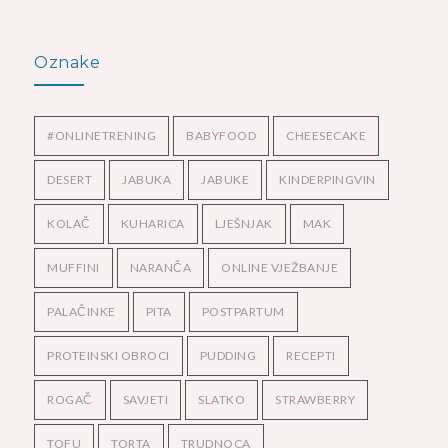
Oznake
#ONLINETRENING
BABYFOOD
CHEESECAKE
DESERT
JABUKA
JABUKE
KINDERPINGVIN
KOLAČ
KUHARICA
LJEŠNJAK
MAK
MUFFINI
NARANČA
ONLINE VJEŽBANJE
PALAČINKE
PITA
POSTPARTUM
PROTEINSKI OBROCI
PUDDING
RECEPTI
ROGAČ
SAVJETI
SLATKO
STRAWBERRY
TOFU
TORTA
TRUDNOCA