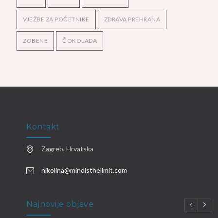
VJEŽBE ZA POČETNIKE
ZDRAVA PREHRANA
ZOBENE
ČOKOLADA
Kontakt
Zagreb, Hrvatska
nikolina@mindisthelimit.com
Najnovije objave