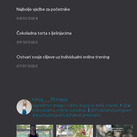
Najbolje vježbe za početnike
04/01/2024
Čokoladna torta s lješnjacima
09/10/2023
Ostvari svoje ciljeve uz individualni online trening
07/07/2023
Brzi proteinski obroci
09/03/2023
nina___fitness
Malene ručice i kokos keksići
Izgradimo snagu i rutinu kojoj se želiš vraćati
👩🏻‍💻
Individualna online suradnja
🤰🏻Postnatal program
23/12/2022
📱Kućni program
🌮Paket prehrana