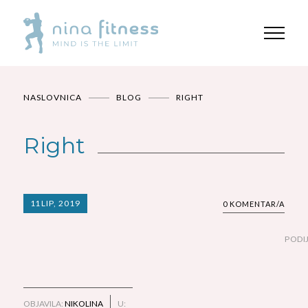
NASLOVNICA
BLOG
RIGHT
Right
11
LIP, 2019
0 KOMENTAR/A
PODIJ
OBJAVILA:
NIKOLINA
U: