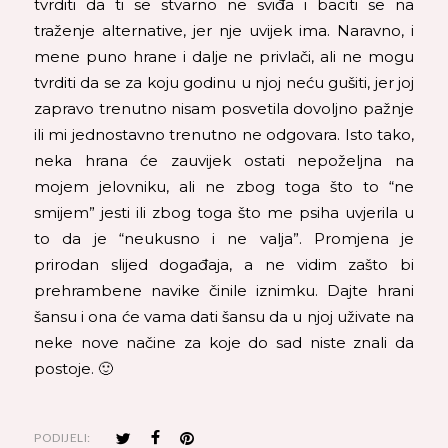
tvrditi da ti se stvarno ne sviđa i baciti se na
traženje alternative, jer nje uvijek ima. Naravno, i
mene puno hrane i dalje ne privlači, ali ne mogu
tvrditi da se za koju godinu u njoj neću gušiti, jer joj
zapravo trenutno nisam posvetila dovoljno pažnje
ili mi jednostavno trenutno ne odgovara. Isto tako,
neka hrana će zauvijek ostati nepoželjna na
mojem jelovniku, ali ne zbog toga što to “ne
smijem” jesti ili zbog toga što me psiha uvjerila u
to da je “neukusno i ne valja”. Promjena je
prirodan slijed događaja, a ne vidim zašto bi
prehrambene navike činile iznimku. Dajte hrani
šansu i ona će vama dati šansu da u njoj uživate na
neke nove načine za koje do sad niste znali da
postoje. 🙂
PODIJELI: