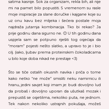
satima kasnije. Šok za organizam, rekla bih, ali nije
mi na pamet bilo popustiti. S vremenom su rasle
moje inspiracije za slane doručke i kajgane koje su
uz onu kavu bez mlijeka i šećera postale moja
najdraža jutarnja kombinacija. Tko bi rekao? Ja
prije godinu dana sigurno ne. 🙂 U tih godinu dana
uspjela sam se potpuno riješiti tog osjećaja da
“moram” pojesti nešto slatko, a upravo to je i bio
cilj. (iako, ljubav prema proteinskim čokoladicama
u bilo koje doba nikad ne prestaje <3)
Što se tiče ostalih okusnih navika i priča o tome
kako netko “ne može” smisliti neku namirnicu ili
hranu, jedini savjet koji imam je: budi dovoljno lud
da probaš i dovoljno uporan da ušutkaš mozak i
prepustiš se osjetilima, nekoliko puta, ne jednom.
Tek nakon nekoliko ustrajnih pokušaja, možeš