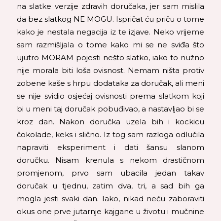
na slatke verzije zdravih doručaka, jer sam mislila
da bez slatkog NE MOGU. Ispričat ću priču o tome
kako je nestala negacija iz te izjave. Neko vrijeme
sam razmišljala o tome kako mi se ne sviđa što
ujutro MORAM pojesti nešto slatko, iako to nužno
nije morala biti loša ovisnost. Nemam ništa protiv
zobene kaše s hrpu dodataka za doručak, ali meni
se nije svidio osjećaj ovisnosti prema slatkom koji
bi u meni taj doručak pobuđivao, a nastavljao bi se
kroz dan. Nakon doručka uzela bih i kockicu
čokolade, keks i slično. Iz tog sam razloga odlučila
napraviti eksperiment i dati šansu slanom
doručku. Nisam krenula s nekom drastičnom
promjenom, prvo sam ubacila jedan takav
doručak u tjednu, zatim dva, tri, a sad bih ga
mogla jesti svaki dan. Iako, nikad neću zaboraviti
okus one prve jutarnje kajgane u životu i mučnine