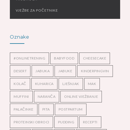
VJEŽBE ZA POČETNIKE
Oznake
#ONLINETRENING
BABYFOOD
CHEESECAKE
DESERT
JABUKA
JABUKE
KINDERPINGVIN
KOLAČ
KUHARICA
LJEŠNJAK
MAK
MUFFINI
NARANČA
ONLINE VJEŽBANJE
PALAČINKE
PITA
POSTPARTUM
PROTEINSKI OBROCI
PUDDING
RECEPTI