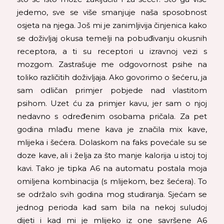
jedemo, sve se više smanjuje naša sposobnost
osjeta na njega. Još mi je zanimljivija činjenica kako
se doživljaj okusa temelji na pobuđivanju okusnih
receptora, a ti su receptori u izravnoj vezi s
mozgom. Zastrašuje me odgovornost psihe na
toliko različitih doživljaja. Ako govorimo o šećeru, ja
sam odličan primjer pobjede nad vlastitom
psihom. Uzet ću za primjer kavu, jer sam o njoj
nedavno s određenim osobama pričala. Za pet
godina mlađu mene kava je značila mix kave,
mlijeka i šećera. Dolaskom na faks povećale su se
doze kave, ali i želja za što manje kalorija u istoj toj
kavi. Tako je tipka A6 na automatu postala moja
omiljena kombinacija (s mlijekom, bez šećera). To
se održalo svih godina mog studiranja. Sjećam se
jednog perioda kad sam bila na nekoj suludoj
dijeti i kad mi je mlijeko iz one savršene A6