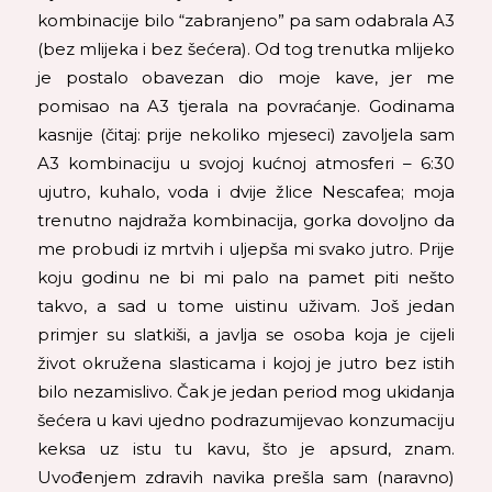
kombinacije bilo “zabranjeno” pa sam odabrala A3
(bez mlijeka i bez šećera). Od tog trenutka mlijeko
je postalo obavezan dio moje kave, jer me
pomisao na A3 tjerala na povraćanje. Godinama
kasnije (čitaj: prije nekoliko mjeseci) zavoljela sam
A3 kombinaciju u svojoj kućnoj atmosferi – 6:30
ujutro, kuhalo, voda i dvije žlice Nescafea; moja
trenutno najdraža kombinacija, gorka dovoljno da
me probudi iz mrtvih i uljepša mi svako jutro. Prije
koju godinu ne bi mi palo na pamet piti nešto
takvo, a sad u tome uistinu uživam. Još jedan
primjer su slatkiši, a javlja se osoba koja je cijeli
život okružena slasticama i kojoj je jutro bez istih
bilo nezamislivo. Čak je jedan period mog ukidanja
šećera u kavi ujedno podrazumijevao konzumaciju
keksa uz istu tu kavu, što je apsurd, znam.
Uvođenjem zdravih navika prešla sam (naravno)