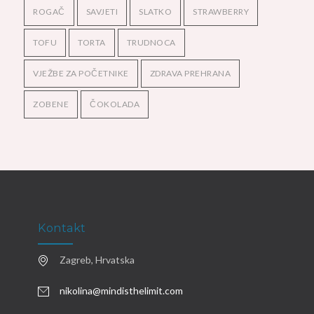
ROGAČ
SAVJETI
SLATKO
STRAWBERRY
TOFU
TORTA
TRUDNOCA
VJEŽBE ZA POČETNIKE
ZDRAVA PREHRANA
ZOBENE
ČOKOLADA
Kontakt
Zagreb, Hrvatska
nikolina@mindisthelimit.com