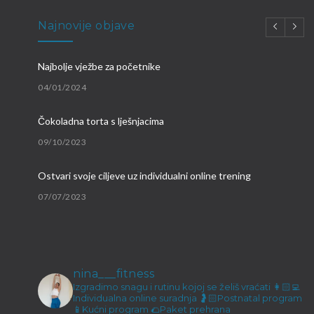
Najnovije objave
Najbolje vježbe za početnike
04/01/2024
Čokoladna torta s lješnjacima
09/10/2023
Ostvari svoje ciljeve uz individualni online trening
07/07/2023
Brzi proteinski obroci
09/03/2023
nina___fitness
Malene ručice i kokos keksići
Izgradimo snagu i rutinu kojoj se želiš vraćati
👩🏻‍💻
Individualna online suradnja
🤰🏻Postnatal program
23/12/2022
📱Kućni program
🌮Paket prehrana