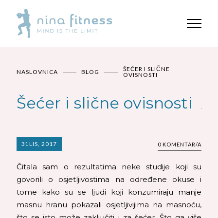
ŠEĆER I SLIČNE
NASLOVNICA
BLOG
OVISNOSTI
Šećer i slične ovisnosti
31
LIS, 2017
0 KOMENTAR/A
Čitala sam o rezultatima neke studije koji su
govorili o osjetljivostima na određene okuse i
tome kako su se ljudi koji konzumiraju manje
masnu hranu pokazali osjetljivijima na masnoću,
što se isto može zaključiti i za šećer. Što ga više